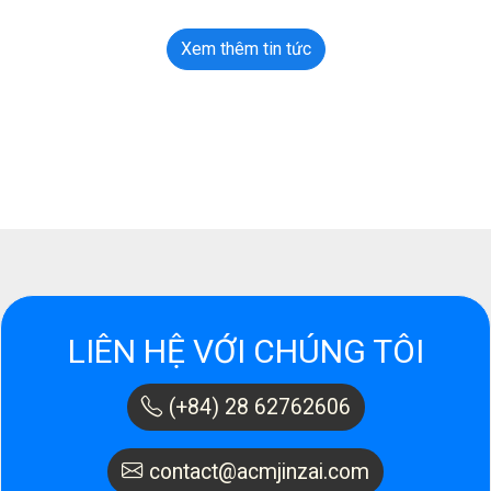
Xem thêm tin tức
LIÊN HỆ VỚI CHÚNG TÔI
(+84) 28 62762606
contact@acmjinzai.com