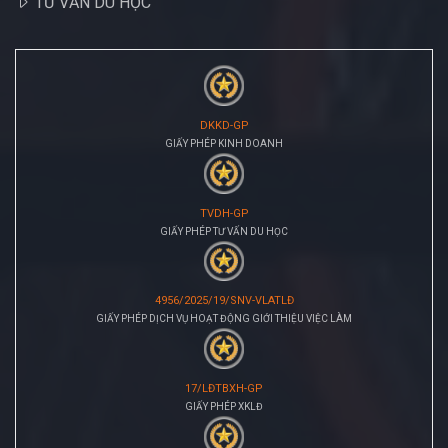
TƯ VẤN DU HỌC
DKKD-GP
GIẤY PHÉP KINH DOANH
TVDH-GP
GIẤY PHÉP TƯ VẤN DU HỌC
4956/2025/19/SNV-VLATLĐ
GIẤY PHÉP DỊCH VỤ HOẠT ĐỘNG GIỚI THIỆU VIỆC LÀM
17/LĐTBXH-GP
GIẤY PHÉP XKLĐ