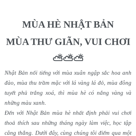
MÙA HÈ NHẬT BẢN
MÙA THƯ GIÃN, VUI CHƠI
⛅⛅⛅
Nhật Bản nổi tiếng với mùa xuân ngập sắc hoa anh
đào, mùa thu trầm mặc với lá vàng lá đỏ, mùa đông
tuyết phủ trắng xoá, thì mùa hè có nắng vàng và
những màu xanh.
Đến với Nhật Bản mùa hè nhất định phải vui chơi
thoả thích sau những tháng ngày làm việc, học tập
căng thẳng. Dưới đây, cùng chúng tôi điểm qua một