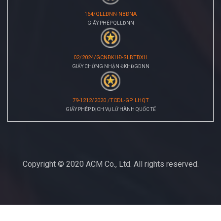
164/QLLĐNN-NBĐNA
GIẤY PHÉP QLLĐNN
02/2024/GCNĐKHĐ-SLĐTBXH
GIẤY CHỨNG NHẬN ĐKHĐGDNN
79-1212/2020 /TCDL-GP LHQT
GIẤY PHÉP DỊCH VỤ LỮ HÀNH QUỐC TẾ
Copyright © 2020 ACM Co., Ltd. All rights reserved.