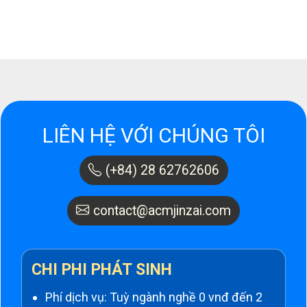
LIÊN HỆ VỚI CHÚNG TÔI
(+84) 28 62762606
contact@acmjinzai.com
CHI PHI PHÁT SINH
Phí dịch vụ: Tuỳ ngành nghề 0 vnđ đến 2