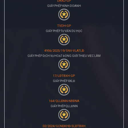
DKKD-GP
GIẤY PHÉP KINH DOANH
TVDH-GP
GIẤY PHÉP TƯ VẤN DU HỌC
4956/2025/19/SNV-VLATLĐ
GIẤY PHÉP DỊCH VỤ HOẠT ĐỘNG GIỚI THIỆU VIỆC LÀM
17/LĐTBXH-GP
GIẤY PHÉP XKLĐ
164/QLLĐNN-NBĐNA
GIẤY PHÉP QLLĐNN
02/2024/GCNĐKHĐ-SLĐTBXH