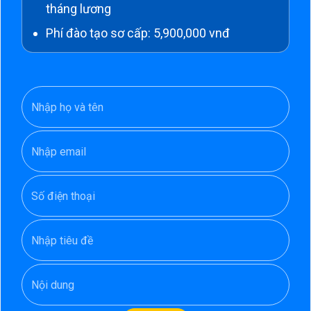
tháng lương
Phí đào tạo sơ cấp: 5,900,000 vnđ