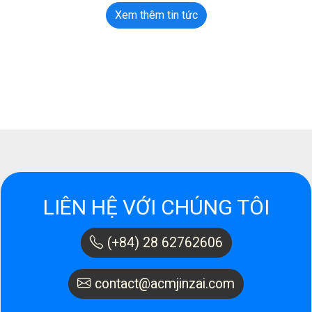
Xem thêm tin tức
LIÊN HỆ VỚI CHÚNG TÔI
(+84) 28 62762606
contact@acmjinzai.com