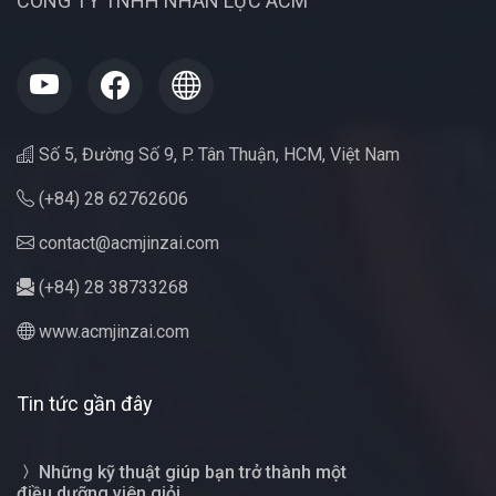
CÔNG TY TNHH NHÂN LỰC ACM
Số 5, Đường Số 9, P. Tân Thuận, HCM, Việt Nam
(+84) 28 62762606
contact@acmjinzai.com
(+84) 28 38733268
www.acmjinzai.com
Tin tức gần đây
Những kỹ thuật giúp bạn trở thành một
điều dưỡng viên giỏi