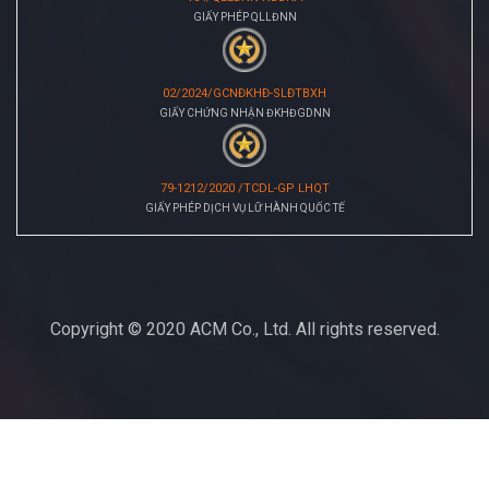
GIẤY PHÉP QLLĐNN
02/2024/GCNĐKHĐ-SLĐTBXH
GIẤY CHỨNG NHẬN ĐKHĐGDNN
79-1212/2020 /TCDL-GP LHQT
GIẤY PHÉP DỊCH VỤ LỮ HÀNH QUỐC TẾ
Copyright © 2020 ACM Co., Ltd. All rights reserved.