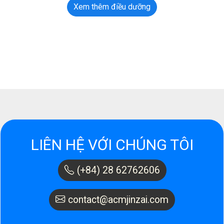
Xem thêm điều dưỡng
LIÊN HỆ VỚI CHÚNG TÔI
(+84) 28 62762606
contact@acmjinzai.com