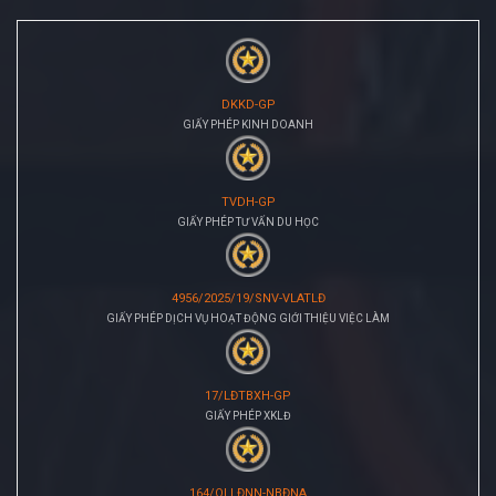
DKKD-GP
GIẤY PHÉP KINH DOANH
TVDH-GP
GIẤY PHÉP TƯ VẤN DU HỌC
4956/2025/19/SNV-VLATLĐ
GIẤY PHÉP DỊCH VỤ HOẠT ĐỘNG GIỚI THIỆU VIỆC LÀM
17/LĐTBXH-GP
GIẤY PHÉP XKLĐ
164/QLLĐNN-NBĐNA