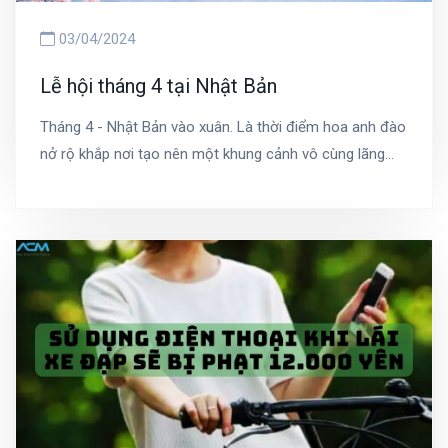
03/04/2024
Lễ hội tháng 4 tại Nhật Bản
Tháng 4 - Nhật Bản vào xuân. Là thời điểm hoa anh đào
nở rộ khắp nơi tạo nên một khung cảnh vô cùng lãng
mạn và cũng là tuần lễ vàng với 4 lễ hội lớn. Đây sẽ là kỳ
nghỉ dài nhất trong năm ở Nhật, là cơ hội để mọi người
thư giãn sau một năm dài làm việc vất vả.