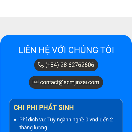
LIÊN HỆ VỚI CHÚNG TÔI
(+84) 28 62762606
contact@acmjinzai.com
CHI PHI PHÁT SINH
Phí dịch vụ: Tuỳ ngành nghề 0 vnđ đến 2
tháng lương