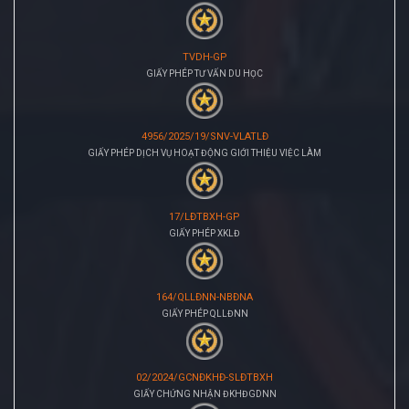
TVDH-GP
GIẤY PHÉP TƯ VẤN DU HỌC
4956/2025/19/SNV-VLATLĐ
GIẤY PHÉP DỊCH VỤ HOẠT ĐỘNG GIỚI THIỆU VIỆC LÀM
17/LĐTBXH-GP
GIẤY PHÉP XKLĐ
164/QLLĐNN-NBĐNA
GIẤY PHÉP QLLĐNN
02/2024/GCNĐKHĐ-SLĐTBXH
GIẤY CHỨNG NHẬN ĐKHĐGDNN