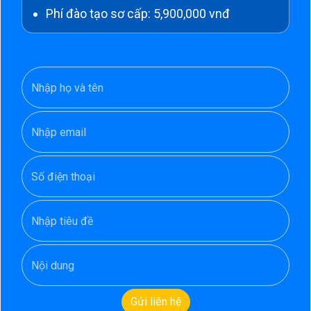
Phí đào tạo sơ cấp: 5,900,000 vnđ