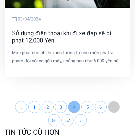
03/04/2024
Sử dụng điện thoại khi đi xe đạp sẽ bị
phạt 12.000 Yên
Mức phạt cho phiếu xanh tương tự như mức phạt vi
phạm đối với xe gắn máy, chẳng hạn như 6.000 yên nếu
vượt đèn đỏ, 5.000 yên nếu không dừng lại tạm thời và
12.000 yên khi sử dụng điện thoại di động.
‹
1
2
3
4
5
6
...
56
57
›
TIN TỨC CŨ HƠN