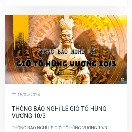
trọng tâm chính. Tuy nhiên, việc chú ý đến bộ dụng cụ
ăn, cách sắp xếp bàn ăn và nghi thức đi kèm cũng là
điều rất cần thiết.
15/04/2024
THÔNG BÁO NGHỈ LỄ GIỖ TỔ HÙNG
VƯƠNG 10/3
THÔNG BÁO NGHỈ LỄ GIỖ TỔ HÙNG VƯƠNG 10/3