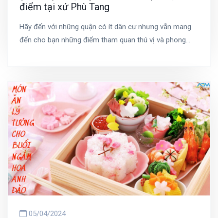
điểm tại xứ Phù Tang
Hãy đến với những quận có ít dân cư nhưng vẫn mang
đến cho bạn những điểm tham quan thú vị và phong
cảnh xinh đẹp để check in. Đây vẫn là những điểm du
lịch đáng trải nghiệm nhưng sẽ ít khách du lịch hơn,
khiến bạn có nhiều không gian thở và dễ dàng chụp hình
sống ảo hơn. Dù được gắn nhãn là những khu vực kém
hấp dẫn nhất tại xứ hoa anh đào, nhưng mỗi một điểm
đến trên đất nước này đâu đâu cũng mang cho mình
những vẻ đẹp rất riêng đầy thi vị.
05/04/2024