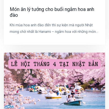
Món ăn lý tưởng cho buổi ngắm hoa anh
đào
Khi mùa hoa anh đào đến thì sự kiện mà người Nhật
mong chờ nhất là Hanami – ngắm hoa với những món
ăn truyền thống quen thuộc như: Hanami dango, bánh
mochi hoa anh đào, Inarizushi (cơm nhồi trong đậu hũ
chiên) hay Makizushi… Năm nay, nếu bạn đang trong
một chế độ ăn nghiêm ngặt nhưng vẫn muốn nhâm nhi
gì đó trong lúc ngắm hoa thì dưới đây là một số gợi ý
đến từ chuyên gia dinh dưỡng.