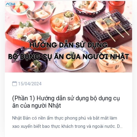
có thể hiểu rõ hơn về văn hoá con người xứ hoa anh
đào, tránh phạm phải những sai lầm không đáng có
nha!
15/04/2024
(Phần 1) Hướng dẫn sử dụng bộ dụng cụ
ăn của người Nhật
Nhật Bản có nền ẩm thực phong phú và bắt mắt làm
xao xuyến biết bao thực khách trong và ngoài nước. Do
đó, khi thưởng thức ẩm thực Nhật Bản, đồ ăn thường là