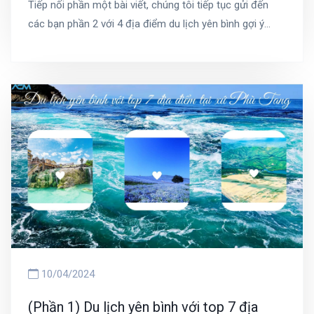
Tiếp nối phần một bài viết, chúng tôi tiếp tục gửi đến
các bạn phần 2 với 4 địa điểm du lịch yên bình gợi ý
nữa. Tuy đây là những điểm tham quan được xem là
kém hấp dẫn nhất xứ hoa anh đào nhưng lại là điểm đến
lý tưởng dành cho những bạn đang kiếm tìm một nơi du
lịch không đông đúc, không chen lấn nhau, không gian
thoáng đãng thưa người hơn sẽ mang đến cho bạn một
không khí thoải mái, trong lành.
10/04/2024
(Phần 1) Du lịch yên bình với top 7 địa